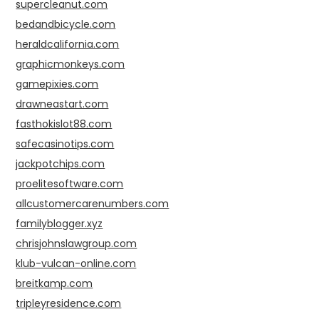
supercleanut.com
bedandbicycle.com
heraldcalifornia.com
graphicmonkeys.com
gamepixies.com
drawneastart.com
fasthokislot88.com
safecasinotips.com
jackpotchips.com
proelitesoftware.com
allcustomercarenumbers.com
familyblogger.xyz
chrisjohnslawgroup.com
klub-vulcan-online.com
breitkamp.com
tripleyresidence.com