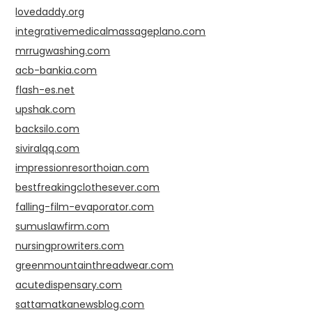
lovedaddy.org
integrativemedicalmassageplano.com
mrrugwashing.com
acb-bankia.com
flash-es.net
upshak.com
backsilo.com
siviralqq.com
impressionresorthoian.com
bestfreakingclothesever.com
falling-film-evaporator.com
sumuslawfirm.com
nursingprowriters.com
greenmountainthreadwear.com
acutedispensary.com
sattamatkanewsblog.com