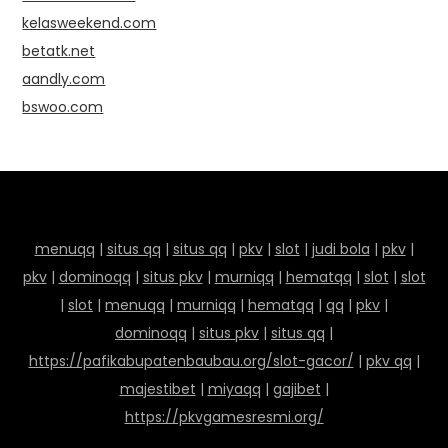
kelasweekend.com
betatk.net
aandly.com
bswoo.com
menuqq
|
situs qq
|
situs qq
|
pkv
|
slot
|
judi bola
|
pkv
|
pkv
|
dominoqq
|
situs pkv
|
murniqq
|
hematqq
|
slot
|
slot
|
slot
|
menuqq
|
murniqq
|
hematqq
|
qq
|
pkv
|
dominoqq
|
situs pkv
|
situs qq
|
https://pafikabupatenbaubau.org/slot-gacor/
|
pkv qq
|
majestibet
|
miyaqq
|
gajibet
|
https://pkvgamesresmi.org/