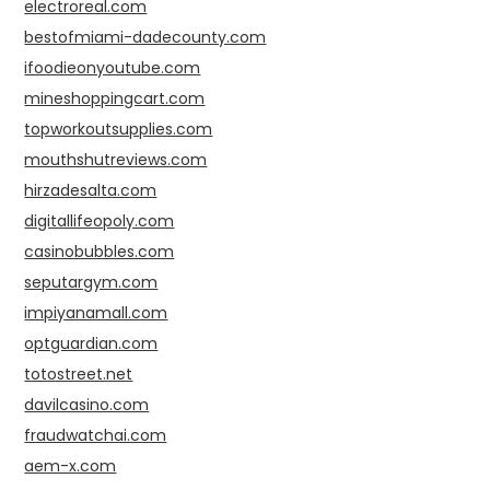
electroreal.com
bestofmiami-dadecounty.com
ifoodieonyoutube.com
mineshoppingcart.com
topworkoutsupplies.com
mouthshutreviews.com
hirzadesalta.com
digitallifeopoly.com
casinobubbles.com
seputargym.com
impiyanamall.com
optguardian.com
totostreet.net
davilcasino.com
fraudwatchai.com
aem-x.com