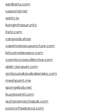
senikartu.com
rusportal.net
watty.io
livinginthesun.info
itsriz.com
cargoods.shop
capetownacupuncture.com
bitcoinvideospro.com
cosmiccrowcollective.com
alain-jacquet.com
gotisouizakayabakeneko.com
meshpoint.me
spongebob.net
busyboxintl.com
auttayanratchapak.com
postcoffeebarva.com