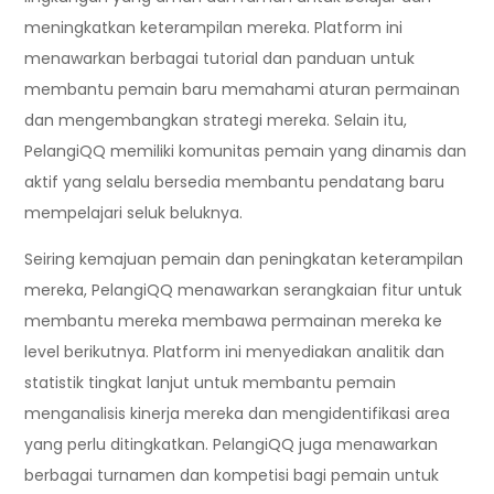
meningkatkan keterampilan mereka. Platform ini
menawarkan berbagai tutorial dan panduan untuk
membantu pemain baru memahami aturan permainan
dan mengembangkan strategi mereka. Selain itu,
PelangiQQ memiliki komunitas pemain yang dinamis dan
aktif yang selalu bersedia membantu pendatang baru
mempelajari seluk beluknya.
Seiring kemajuan pemain dan peningkatan keterampilan
mereka, PelangiQQ menawarkan serangkaian fitur untuk
membantu mereka membawa permainan mereka ke
level berikutnya. Platform ini menyediakan analitik dan
statistik tingkat lanjut untuk membantu pemain
menganalisis kinerja mereka dan mengidentifikasi area
yang perlu ditingkatkan. PelangiQQ juga menawarkan
berbagai turnamen dan kompetisi bagi pemain untuk