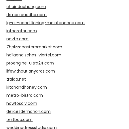
chaindaohang.com
drmarkbuddha.com
lg-air-conditioning-maintenance.com
infoorator.com
novte.com
7hpizzaeasternmarket.com
hollaendisches-viertel.com
proengine-ultra24.com
lifewithoutlanyards.com
traida.net
kitchandhoney.com
metro-bistro.com
howtosolv.com
delicesdemanon.com
testboo.com
weddingdressstudio.com