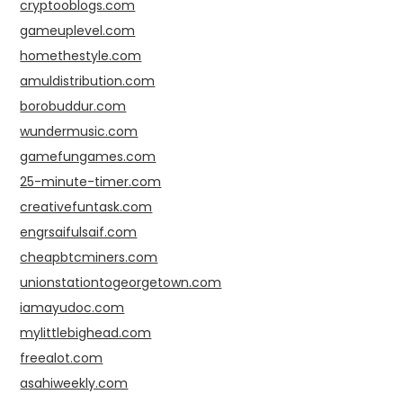
cryptooblogs.com
gameuplevel.com
homethestyle.com
amuldistribution.com
borobuddur.com
wundermusic.com
gamefungames.com
25-minute-timer.com
creativefuntask.com
engrsaifulsaif.com
cheapbtcminers.com
unionstationtogeorgetown.com
iamayudoc.com
mylittlebighead.com
freealot.com
asahiweekly.com