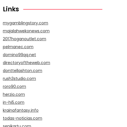
Links
mygamblingstory.com
majalahwekonews.com
2017hoganoutlet.com
pelmanec.com
domino99qq.net
directoryoftheweb.com
donttellashton.com
rush3studio.com
roro90.com
herzio.com
in-hi5.com
krainafantasy.info
todas-noticias.com
senikartu.com