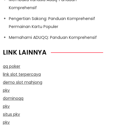
Komprehensif
Pengertian Sakong: Panduan Komprehensif
Permainan Kartu Populer
Memahami ADUQQ: Panduan Komprehensif
LINK LAINNYA
qq poker
link slot terpercaya
demo slot mahjong
pkv
dominoqq
pkv
situs pkv
pkv