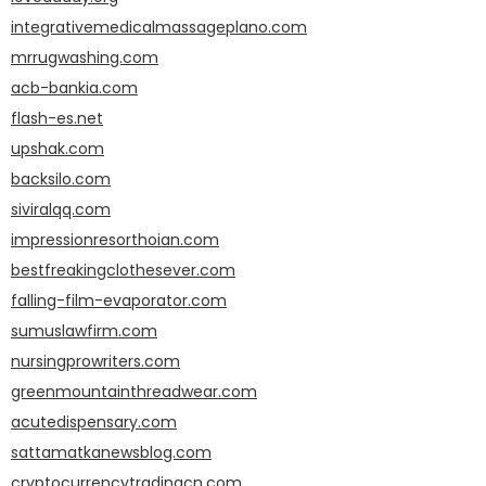
integrativemedicalmassageplano.com
mrrugwashing.com
acb-bankia.com
flash-es.net
upshak.com
backsilo.com
siviralqq.com
impressionresorthoian.com
bestfreakingclothesever.com
falling-film-evaporator.com
sumuslawfirm.com
nursingprowriters.com
greenmountainthreadwear.com
acutedispensary.com
sattamatkanewsblog.com
cryptocurrencytradingcn.com