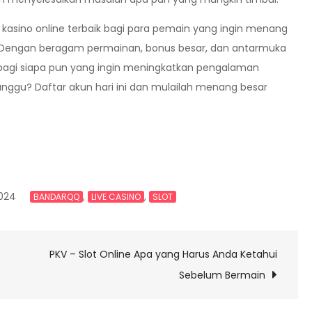
asino online terbaik bagi para pemain yang ingin menang
 Dengan beragam permainan, bonus besar, dan antarmuka
agi siapa pun yang ingin meningkatkan pengalaman
gu? Daftar akun hari ini dan mulailah menang besar
024
,
,
BANDARQQ
LIVE CASINO
SLOT
PKV – Slot Online Apa yang Harus Anda Ketahui
Sebelum Bermain