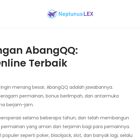
Online: Pkv Games dan Lainnya
an pkv games terbaik, terpercaya deposit ovo, dana, pulsa, linkaja,
ngan AbangQQ:
line Terbaik
n ingin menang besar, AbangQQ adalah jawabannya.
 beragam permainan, bonus berlimpah, dan antarmuka
ma berjam-jam.
 beroperasi selama beberapa tahun, dan telah membangun
n permainan yang aman dan terjamin bagi para pemainnya.
puler seperti poker, blackjack, slot, dan banyak lagi, selalu