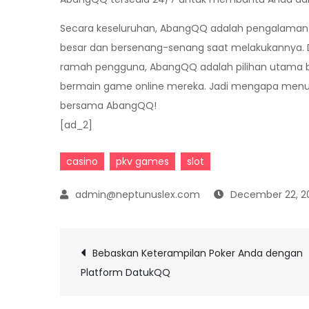
Secara keseluruhan, AbangQQ adalah pengalaman k
besar dan bersenang-senang saat melakukannya.
ramah pengguna, AbangQQ adalah pilihan utama b
bermain game online mereka. Jadi mengapa menung
bersama AbangQQ!
[ad_2]
casino
pkv games
slot
December 22, 2
Post
Bebaskan Keterampilan Poker Anda dengan
Platform DatukQQ
navigation