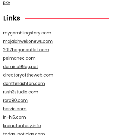
pkv
Links
mygamblingstory.com
majalahwekonews.com
2017hoganoutlet.com
pelmanec.com
domino99qq.net
directoryoftheweb.com
donttellashton.com
rush3studio.com
roro90.com
herzio.com
in-hi5.com
krainafantasy.info
todas-noticias.com