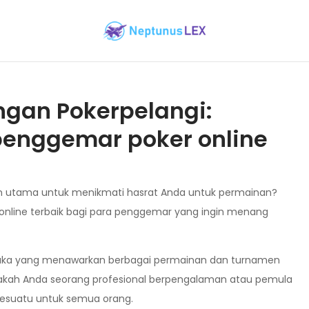
Online: Pkv Games dan Lainnya
an pkv games terbaik, terpercaya deposit ovo, dana, pulsa, linkaja,
gan Pokerpelangi:
penggemar poker online
n utama untuk menikmati hasrat Anda untuk permainan?
er online terbaik bagi para penggemar yang ingin menang
emuka yang menawarkan berbagai permainan dan turnamen
pakah Anda seorang profesional berpengalaman atau pemula
 sesuatu untuk semua orang.