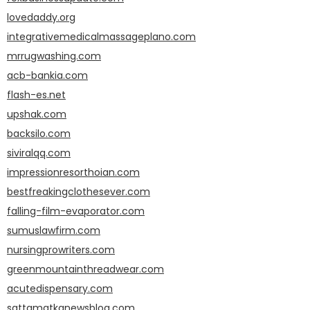
lovedaddy.org
integrativemedicalmassageplano.com
mrrugwashing.com
acb-bankia.com
flash-es.net
upshak.com
backsilo.com
siviralqq.com
impressionresorthoian.com
bestfreakingclothesever.com
falling-film-evaporator.com
sumuslawfirm.com
nursingprowriters.com
greenmountainthreadwear.com
acutedispensary.com
sattamatkanewsblog.com