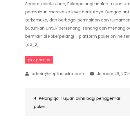
Secara keseluruhan, Pokerpelangi adalah tujuan 
permainan mereka ke level berikutnya. Dengan a
terkemuka, dan berbagai permainan dan turnamen
butuhkan untuk bersenang-senang dan menang bes
bermain di Pokerpelangi – platform poker online 
[ad_2]
pkv games
January 29, 202
Post
Pelangiqq: Tujuan akhir bagi penggemar
poker
navigation