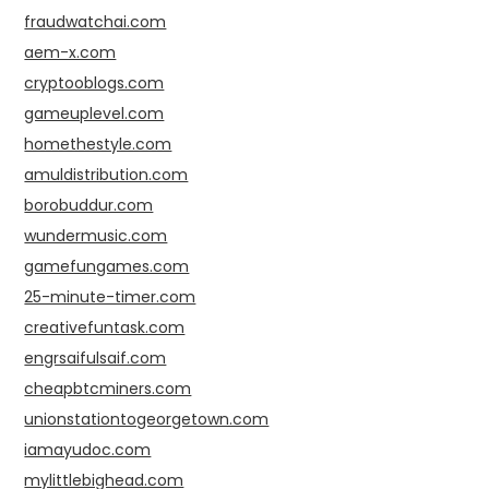
fraudwatchai.com
aem-x.com
cryptooblogs.com
gameuplevel.com
homethestyle.com
amuldistribution.com
borobuddur.com
wundermusic.com
gamefungames.com
25-minute-timer.com
creativefuntask.com
engrsaifulsaif.com
cheapbtcminers.com
unionstationtogeorgetown.com
iamayudoc.com
mylittlebighead.com