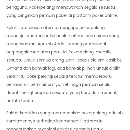
pengguna, Pokerpelangi menawarkan segala sesuatu
yang diinginkan pemain poker di platform poker online.
Salah satu alasan utama mengapa pokerpelangi
menonjol dari kompetisi adalah pilihan permainan yang
mengesankan. Apakah Anda seorang profesional
berpengalaman atau pemula, Pokerpelangi memiliki
sesuatu untuk semua orang. Dari Texas Hold’em klasik ke
Omaha dan banyak lagi, ada banyak pilihan untuk dipilih.
Selain itu, pokerpelangi secara teratur memperbarui
penawaran permainannya, sehingga pemain selalu
dapat mengharapkan sesuatu yang baru dan menarik
untuk dicoba.
Faktor kunci lain yang membedakan pokerpelangi adalah
komitmennya terhadap keamanan. Platform ini
menggunakan teknologi enkripsi canggih untuk