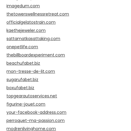
imagedum.com
thetowerswellnessretreat.com
officialgelatostrain.com
kaethejeweler.com
sattamatkasattaking.com
onepetlife.com
thebillboardexperiment.com
beachufabet.biz
mon-tresse-de-lit.com
sugarufabet.biz
boxufabet.biz
topgearautoservices.net
figurine-jouet.com
your-facebook-address.com
perroquet-ma-passion.com
modrenlivinghome.com