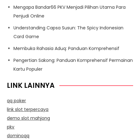
Mengapa Bandar66 PKV Menjadi Pilihan Utama Para
Penjudi Online
Understanding Capsa Susun: The Spicy Indonesian
Card Game
Membuka Rahasia Aduq: Panduan Komprehensif
Pengertian Sakong: Panduan Komprehensif Permainan
Kartu Populer
LINK LAINNYA
qq poker
link slot terpercaya
demo slot mahjong
pkv
dominoqq