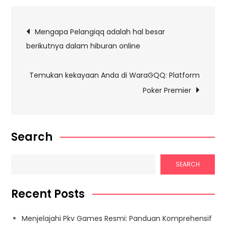
Post
Mengapa Pelangiqq adalah hal besar
berikutnya dalam hiburan online
navigation
Temukan kekayaan Anda di WaraGQQ: Platform
Poker Premier
Search
SEARCH
Recent Posts
Menjelajahi Pkv Games Resmi: Panduan Komprehensif