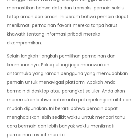
memastikan bahwa data dan transaksi pemain selalu
tetap aman dan aman. Ini berarti bahwa pemain dapat
menikmati permainan favorit mereka tanpa harus
khawatir tentang informasi pribadi mereka
dikompromikan.
Selain langkah-langkah pemilihan permainan dan
keamanannya, Pokerpelangi juga menawarkan
antarmuka yang ramah pengguna yang memudahkan
pemain untuk menavigasi platform. Apakah Anda
bermain di desktop atau perangkat seluler, Anda akan
menemukan bahwa antarmuka pokerpelangi intuitif dan
mudah digunakan. Ini berarti bahwa pemain dapat
menghabiskan lebih sedikit waktu untuk mencari tahu
cara bermain dan lebih banyak waktu menikmati
permainan favorit mereka.