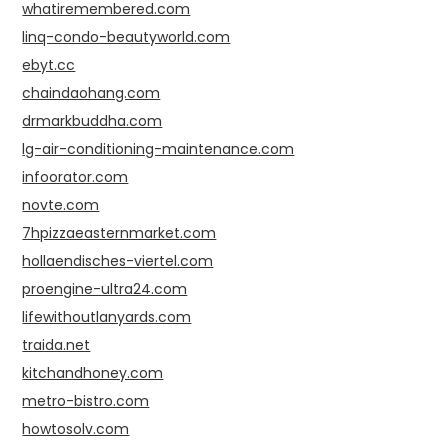
whatiremembered.com
linq-condo-beautyworld.com
ebyt.cc
chaindaohang.com
drmarkbuddha.com
lg-air-conditioning-maintenance.com
infoorator.com
novte.com
7hpizzaeasternmarket.com
hollaendisches-viertel.com
proengine-ultra24.com
lifewithoutlanyards.com
traida.net
kitchandhoney.com
metro-bistro.com
howtosolv.com