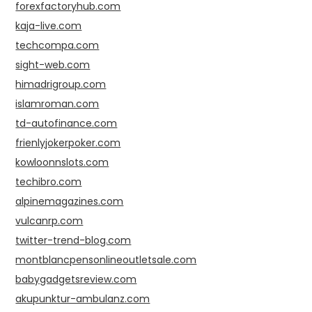
forexfactoryhub.com
kaja-live.com
techcompa.com
sight-web.com
himadrigroup.com
islamroman.com
td-autofinance.com
frienlyjokerpoker.com
kowloonnslots.com
techibro.com
alpinemagazines.com
vulcanrp.com
twitter-trend-blog.com
montblancpensonlineoutletsale.com
babygadgetsreview.com
akupunktur-ambulanz.com