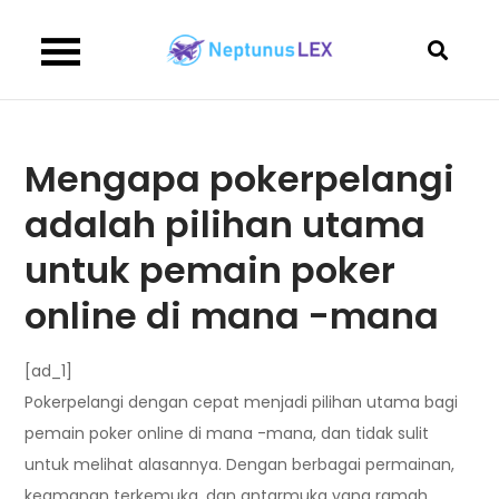
Skip
to
Situs – situs judi casino online, slot, dan pkv
Menyelami Dunia Judi
content
games terbaik, terpercaya deposit ovo, dana,
Online: Pkv Games dan
pulsa, linkaja, dan gopay.
Lainnya
Mengapa pokerpelangi
adalah pilihan utama
untuk pemain poker
online di mana -mana
[ad_1]
Pokerpelangi dengan cepat menjadi pilihan utama bagi
pemain poker online di mana -mana, dan tidak sulit
untuk melihat alasannya. Dengan berbagai permainan,
keamanan terkemuka, dan antarmuka yang ramah