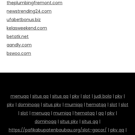
theplumbingfremont.com
newstrending24.com
ufabetbonus.biz
kelasweekend.com
betatk.net
aandly.com
bswoo.com
menuqq
|
situs qq
|
situs qq
|
pkv
|
slot
|
judi bola
|
pkv
|
pkv
|
dominoqq
|
situs pkv
|
murniqq
|
hematqq
|
slot
|
slot
|
slot
|
menuqq
|
murniqq
|
hematqq
|
qq
|
pkv
|
dominoqq
|
situs pkv
|
situs qq
|
https://pafikabupatenbaubau.org/slot-gacor/
|
pkv qq
|