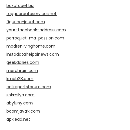
boxufabet.biz
topgearautoservices.net
figurine-jouet.com
your-facebook-address.com
perroquet-ma-passion.com
modrenlivinghome.com
instadatahelpainews.com
geekdailies.com
merchrain.com
kmbb28.com
callreportsforum.com
sokmilya.com
abyluny.com
boomjavtrk.com
apklead.net