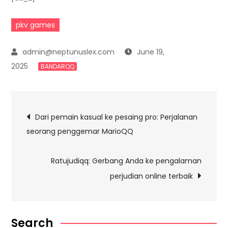
pkv games
June 19,
2025
BANDARQQ
Post
Dari pemain kasual ke pesaing pro: Perjalanan
seorang penggemar MarioQQ
navigation
Ratujudiqq: Gerbang Anda ke pengalaman
perjudian online terbaik
Search