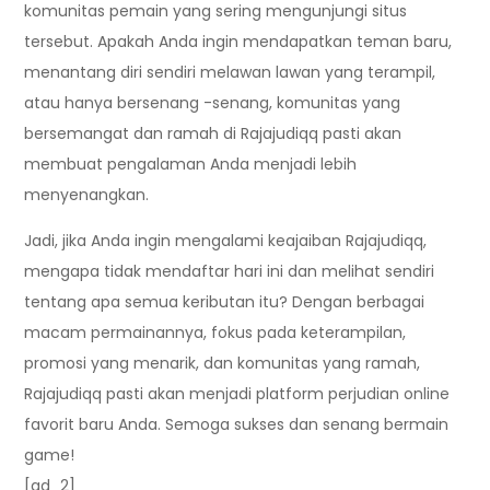
komunitas pemain yang sering mengunjungi situs
tersebut. Apakah Anda ingin mendapatkan teman baru,
menantang diri sendiri melawan lawan yang terampil,
atau hanya bersenang -senang, komunitas yang
bersemangat dan ramah di Rajajudiqq pasti akan
membuat pengalaman Anda menjadi lebih
menyenangkan.
Jadi, jika Anda ingin mengalami keajaiban Rajajudiqq,
mengapa tidak mendaftar hari ini dan melihat sendiri
tentang apa semua keributan itu? Dengan berbagai
macam permainannya, fokus pada keterampilan,
promosi yang menarik, dan komunitas yang ramah,
Rajajudiqq pasti akan menjadi platform perjudian online
favorit baru Anda. Semoga sukses dan senang bermain
game!
[ad_2]