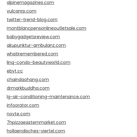
alpinemagazines.com
vulcanrp.com
twitter-trend-blog.com
montblancpensonlineoutletsale.com
babygadgetsreview.com
akupunktur-ambulanz.com
whatiremembered.com
linq-condo-beautyworld.com
ebyt.cc
chaindaohang.com
drmarkbuddha.com
lg-air-conditioning-maintenance.com
infoorator.com
novte.com
7hpizzaeasternmarket.com
hollaendisches-viertel.com