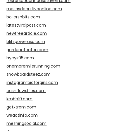
fosterscoachhousetavern.com
mesasdecultivoonline.com
boilersnbits.com
latestviralpost.com
newfreearticle.com
blitzpowerusa.com
gardenofeaten.com
hycys05.com
onemoremilerunning.com
snowboardsteez.com
instagrambioforgirls.com
cashflowxfiles.com
kmbb10.com
getxtrem.com
weactinfo.com
meshingsocial.com