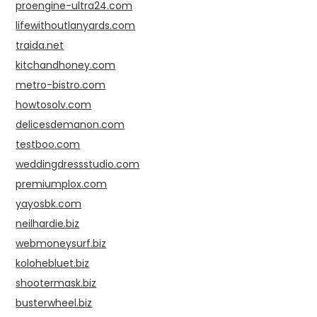
proengine-ultra24.com
lifewithoutlanyards.com
traida.net
kitchandhoney.com
metro-bistro.com
howtosolv.com
delicesdemanon.com
testboo.com
weddingdressstudio.com
premiumplox.com
yayosbk.com
neilhardie.biz
webmoneysurf.biz
kolohebluet.biz
shootermask.biz
busterwheel.biz