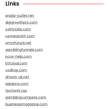
Links
prada-outlet.net
digigrowthpro.com
colttrickle.com
runnerpickfr.com
omnifuture.net
gamblingfunnels.com
pcos-help.com
btfutsal.com
codirop.com
ghosts-uk.net
askdono.com
techonly.top
gamblingcompete.com
businesssmagazine.com