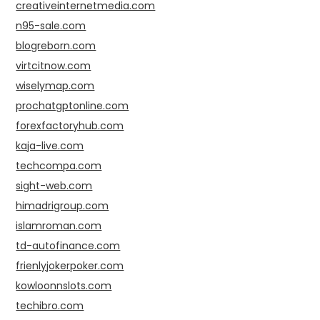
creativeinternetmedia.com
n95-sale.com
blogreborn.com
virtcitnow.com
wiselymap.com
prochatgptonline.com
forexfactoryhub.com
kaja-live.com
techcompa.com
sight-web.com
himadrigroup.com
islamroman.com
td-autofinance.com
frienlyjokerpoker.com
kowloonnslots.com
techibro.com