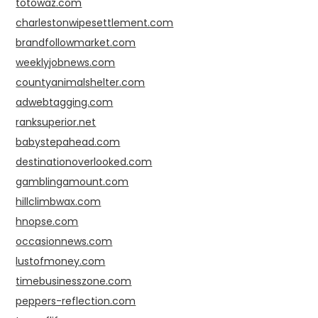
totowaz.com
charlestonwipesettlement.com
brandfollowmarket.com
weeklyjobnews.com
countyanimalshelter.com
adwebtagging.com
ranksuperior.net
babystepahead.com
destinationoverlooked.com
gamblingamount.com
hillclimbwax.com
hnopse.com
occasionnews.com
lustofmoney.com
timebusinesszone.com
peppers-reflection.com