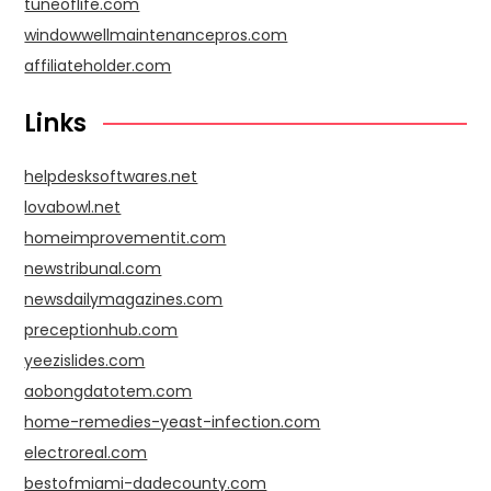
tuneoflife.com
windowwellmaintenancepros.com
affiliateholder.com
Links
helpdesksoftwares.net
lovabowl.net
homeimprovementit.com
newstribunal.com
newsdailymagazines.com
preceptionhub.com
yeezislides.com
aobongdatotem.com
home-remedies-yeast-infection.com
electroreal.com
bestofmiami-dadecounty.com