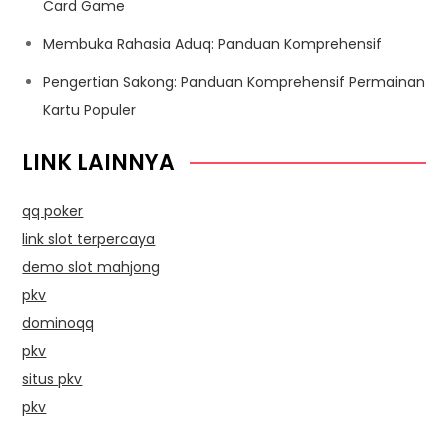
Card Game
Membuka Rahasia Aduq: Panduan Komprehensif
Pengertian Sakong: Panduan Komprehensif Permainan
Kartu Populer
LINK LAINNYA
qq poker
link slot terpercaya
demo slot mahjong
pkv
dominoqq
pkv
situs pkv
pkv