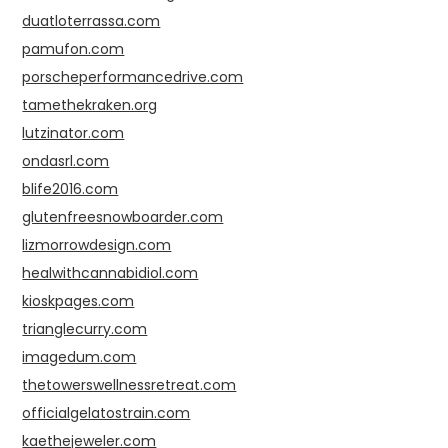
duatloterrassa.com
pamufon.com
porscheperformancedrive.com
tamethekraken.org
lutzinator.com
ondasrl.com
blife2016.com
glutenfreesnowboarder.com
lizmorrowdesign.com
healwithcannabidiol.com
kioskpages.com
trianglecurry.com
imagedum.com
thetowerswellnessretreat.com
officialgelatostrain.com
kaethejeweler.com