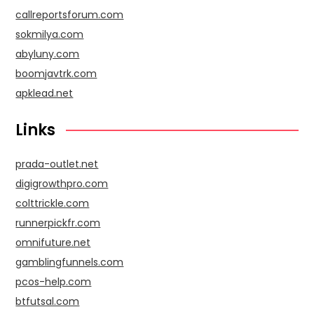
callreportsforum.com
sokmilya.com
abyluny.com
boomjavtrk.com
apklead.net
Links
prada-outlet.net
digigrowthpro.com
colttrickle.com
runnerpickfr.com
omnifuture.net
gamblingfunnels.com
pcos-help.com
btfutsal.com