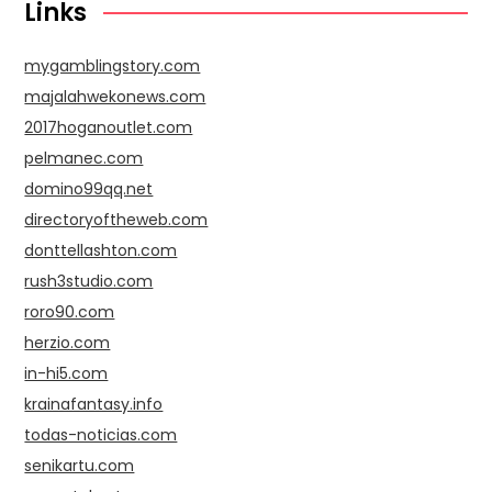
Links
mygamblingstory.com
majalahwekonews.com
2017hoganoutlet.com
pelmanec.com
domino99qq.net
directoryoftheweb.com
donttellashton.com
rush3studio.com
roro90.com
herzio.com
in-hi5.com
krainafantasy.info
todas-noticias.com
senikartu.com