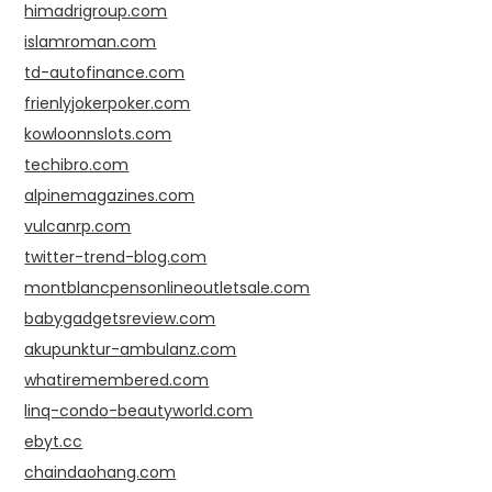
himadrigroup.com
islamroman.com
td-autofinance.com
frienlyjokerpoker.com
kowloonnslots.com
techibro.com
alpinemagazines.com
vulcanrp.com
twitter-trend-blog.com
montblancpensonlineoutletsale.com
babygadgetsreview.com
akupunktur-ambulanz.com
whatiremembered.com
linq-condo-beautyworld.com
ebyt.cc
chaindaohang.com